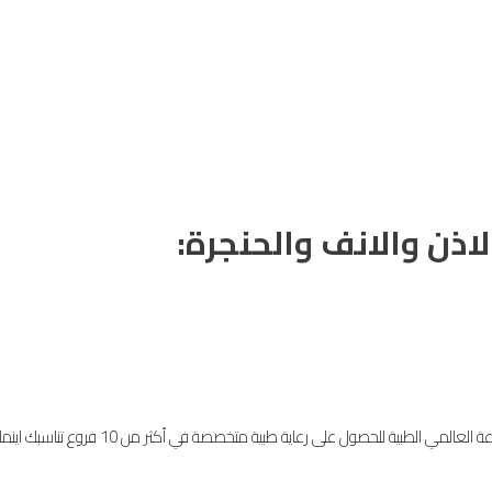
اذن والانف والحنجرة:
بية للحصول على رعاية طبية متخصصة في أكثر من 10 فروع تناسبك اينما كنت!